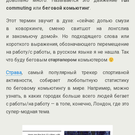
довольно много. Называется это движение
run
commuting
или
беговой комьютинг
.
Этот термин звучит в духе: «сейчас допью смузи
в коворкинге, сменю свитшот на лонгслив
и закомьючу домой». Но подходящего слова или
короткого выражения, обозначающего перемещение
на работу/с работы, в русском языке я не нашла. Так
что буду беговым
стартапером
комьютером
Страва
, самый популярный трекер спортивной
активности, собирает любопытную статистику
по беговому комьютингу в мире. Например, можно
узнать, в каких городах больше всего людей бегает
с работы/на работу — в топе, конечно, Лондон, где это
супер-модная
тема.