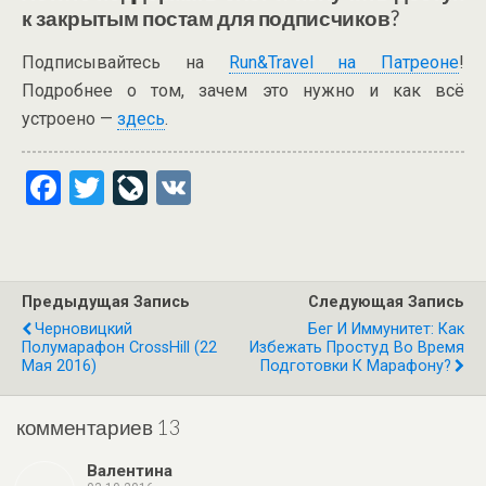
к закрытым постам для подписчиков?
Подписывайтесь на
Run&Travel на Патреоне
!
Подробнее о том, зачем это нужно и как всё
устроено —
здесь
.
F
T
Li
V
a
wi
ve
K
ce
tt
J
b
er
o
Предыдущая Запись
Следующая Запись
o
ur
Черновицкий
Бег И Иммунитет: Как
Полумарафон CrossHill (22
Избежать Простуд Во Время
o
n
Мая 2016)
Подготовки К Марафону?
k
al
комментариев 13
Валентина