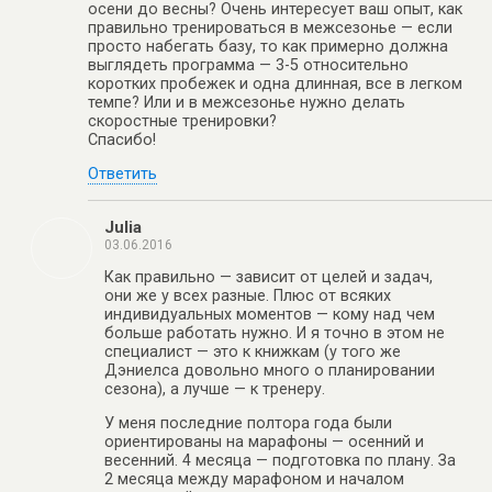
осени до весны? Очень интересует ваш опыт, как
правильно тренироваться в межсезонье — если
просто набегать базу, то как примерно должна
выглядеть программа — 3-5 относительно
коротких пробежек и одна длинная, все в легком
темпе? Или и в межсезонье нужно делать
скоростные тренировки?
Спасибо!
Ответить
Julia
03.06.2016
Как правильно — зависит от целей и задач,
они же у всех разные. Плюс от всяких
индивидуальных моментов — кому над чем
больше работать нужно. И я точно в этом не
специалист — это к книжкам (у того же
Дэниелса довольно много о планировании
сезона), а лучше — к тренеру.
У меня последние полтора года были
ориентированы на марафоны — осенний и
весенний. 4 месяца — подготовка по плану. За
2 месяца между марафоном и началом