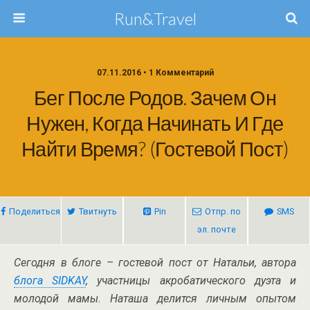
Run&Travel
07.11.2016 • 1 Комментарий
Бег После Родов. Зачем Он
Нужен, Когда Начинать И Где
Найти Время? (гостевой Пост)
Поделиться
Твитнуть
Pin
Отпр. по
SMS
эл. почте
Сегодня в блоге – гостевой пост от Натальи, автора
блога SIDKAY
, участницы акробатического дуэта и
молодой мамы. Наташа делится личным опытом