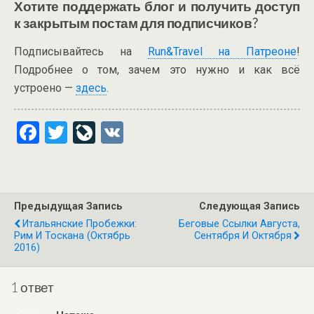
Хотите поддержать блог и получить доступ
к закрытым постам для подписчиков?
Подписывайтесь на
Run&Travel на Патреоне
!
Подробнее о том, зачем это нужно и как всё
устроено —
здесь
.
F
T
Li
V
a
wi
ve
K
ce
tt
J
b
er
o
Предыдущая Запись
Следующая Запись
o
ur
Итальянские Пробежки:
Беговые Ссылки Августа,
Рим И Тоскана (октябрь
Сентября И Октября
o
n
2016)
k
al
1 ответ