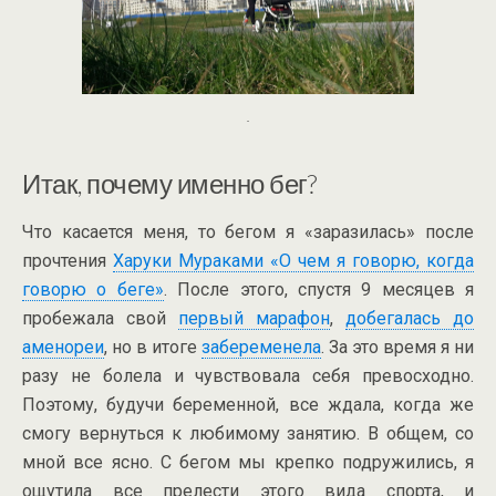
.
Итак, почему именно бег?
Что касается меня, то бегом я «заразилась» после
прочтения
Харуки Мураками «О чем я говорю, когда
говорю о беге»
. После этого, спустя 9 месяцев я
пробежала свой
первый марафон
,
добегалась до
аменореи
, но в итоге
забеременела
. За это время я ни
разу не болела и чувствовала себя превосходно.
Поэтому, будучи беременной, все ждала, когда же
смогу вернуться к любимому занятию. В общем, со
мной все ясно. С бегом мы крепко подружились, я
ощутила все прелести этого вида спорта, и