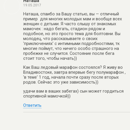
Наташа
19.05.2017
Наташа, спаибо за Вашу статью, вы — отличный
пример для многих молодых мам и вообще всех
женщин с детьми. Я часто слышу от знакомых
мамочек : надо бегать, стадион рядом и
подобное, но это просто тема для болтовни. Вы
молодец, что рассказываете о своих
'приключениях' с интимными подробностями, тк
многие поймут, что ничего особо страшного на
пробежке не случится. Состояние после бега
стоит того, чтобы начать))
Как Ваш ледовый марафон состоялся? Я живу во
Владивостоке, завтра впервые бегу полумарафон ,
'в теме' 1 год, начала почти сразу после вторых
родов. Сейчас это уже зависимость))
удачи вам в ваших забегах) сын может гордиться
спортивной мамочкой))
Ответить