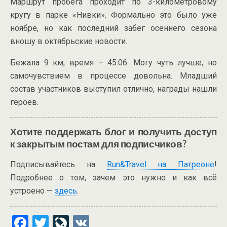
Маршрут пробега проходит по 3-километровому
кругу в парке «Нивки». Формально это было уже
ноябре, но как последний забег осеннего сезона
вношу в октябрьские новости.
Бежала 9 км, время – 45:06. Могу чуть лучше, но
самочувствием в процессе довольна. Младший
состав участников выступил отлично, награды нашли
героев.
Хотите поддержать блог и получить доступ
к закрытым постам для подписчиков?
Подписывайтесь на
Run&Travel на Патреоне
!
Подробнее о том, зачем это нужно и как всё
устроено —
здесь
.
F
T
Li
V