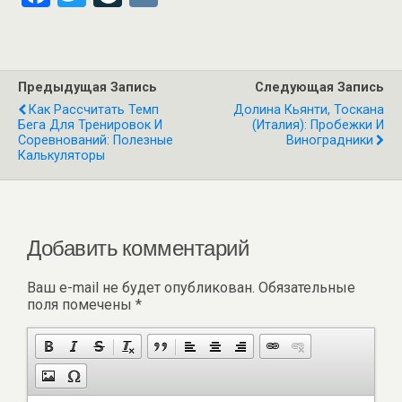
a
wi
ve
K
ce
tt
J
b
er
o
Предыдущая Запись
Следующая Запись
o
ur
Как Рассчитать Темп
Долина Кьянти, Тоскана
Бега Для Тренировок И
(Италия): Пробежки И
o
n
Соревнований: Полезные
Виноградники
Калькуляторы
k
al
Добавить комментарий
Ваш e-mail не будет опубликован.
Обязательные
поля помечены
*