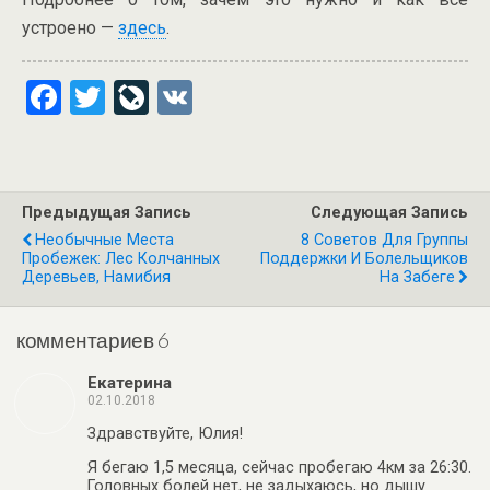
устроено —
здесь
.
F
T
Li
V
a
wi
ve
K
ce
tt
J
b
er
o
Предыдущая Запись
Следующая Запись
o
ur
Необычные Места
8 Советов Для Группы
Пробежек: Лес Колчанных
Поддержки И Болельщиков
o
n
Деревьев, Намибия
На Забеге
k
al
комментариев 6
Екатерина
02.10.2018
Здравствуйте, Юлия!
Я бегаю 1,5 месяца, сейчас пробегаю 4км за 26:30.
Головных болей нет, не задыхаюсь, но дышу