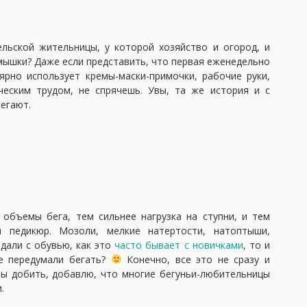
ельской жительницы, у которой хозяйство и огород, и
мышки? Даже если представить, что первая еженедельно
ярно использует кремы-маски-примочки, рабочие руки,
еским трудом, не спрячешь. Увы, та же история и с
егают.
объемы бега, тем сильнее нагрузка на ступни, и тем
 педикюр. Мозоли, мелкие натертости, натоптыши,
адали с обувью, как это
часто бывает с новичками
, то и
е передумали бегать?
Конечно, все это не сразу и
бы добить, добавлю, что многие бегуньи-любительницы
.