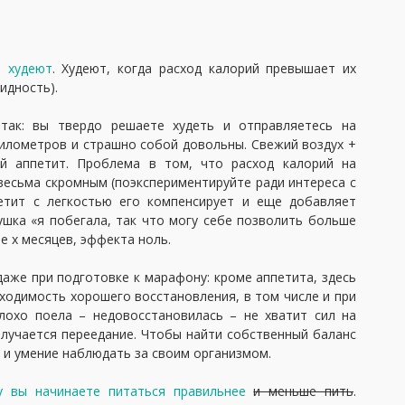
е худеют
. Худеют, когда расход калорий превышает их
идность).
 так: вы твердо решаете худеть и отправляетесь на
километров и страшно собой довольны. Свежий воздух +
ий аппетит. Проблема в том, что расход калорий на
весьма скромным (поэкспериментируйте ради интереса с
петит с легкостью его компенсирует и еще добавляет
ушка «я побегала, так что могу себе позволить больше
те х месяцев, эффекта ноль.
аже при подготовке к марафону: кроме аппетита, здесь
ходимость хорошего восстановления, в том числе и при
лохо поела – недовосстановилась – не хватит сил на
олучается переедание. Чтобы найти собственный баланс
ь и умение наблюдать за своим организмом.
у вы начинаете питаться правильнее
и меньше пить
.