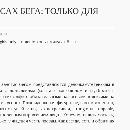
САХ БЕГА: ТОЛЬКО ДЛЯ
Julia
rls only – о девочковых минусах бега.
 занятия бегом представляются девочкам\тетенькам в
уди с лонгсливами (кофта с капюшоном и футболка с
рующих сэлфи с обязательными пафосными подписями на
е тусовок. Плюс идеальная фигура, ведь всем известно,
ают от ушей
. И вы, такая красивая, strong и unstoppable,
отворенным выражением лица… Конечно, нельзя сказать,
ько глянцевая часть правды. Как всегда, есть и обратная