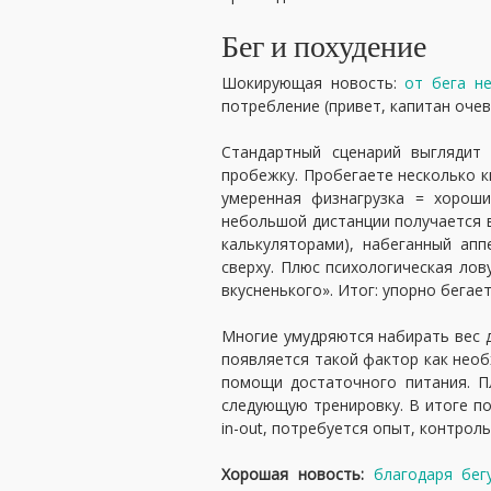
Бег и похудение
Шокирующая новость:
от бега н
потребление (привет, капитан очев
Стандартный сценарий выглядит
пробежку. Пробегаете несколько 
умеренная физнагрузка = хорош
небольшой дистанции получается 
калькуляторами), набеганный ап
сверху. Плюс психологическая лов
вкусненького». Итог: упорно бегае
Многие умудряются набирать вес д
появляется такой фактор как необ
помощи достаточного питания. П
следующую тренировку. В итоге п
in-out, потребуется опыт, контрол
Хорошая новость:
благодаря бег