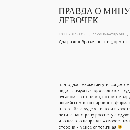
ПРАВДА О МИНУ
ДЕВОЧЕК
10.11.2014 08:56
,
27 комментариев
,
Для разнообразия пост в формате gi
Благодаря маркетингу и соцсетям
виде гламурных кроссовочек, х
рукавом – это не модно), мотиви
английском и тренировок в формат
что от бега худеют
и ноги выраст
летите навстречу рассвету с одух
что все это неправда – скорее, тол
сторона – менее аппетитная