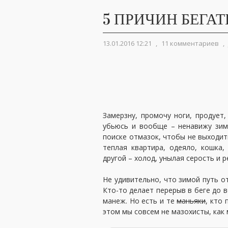
5 ПРИЧИН БЕГА
13.01.2016 12:21
,
11 комментариев
,
Замерзну, промочу ноги, продует
убьюсь и вообще – ненавижу зим
поиске отмазок, чтобы не выходить
теплая квартира, одеяло, кошка,
другой – холод, унылая серость и 
Не удивительно, что зимой путь от
Кто-то делает перерыв в беге до в
манеж. Но есть и те
маньяки
, кто
этом мы совсем не мазохисты, как