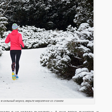
 в сильный мороз, верьте мерзлячке со стажем
ужели я не хотела выходить». А еще легко дышится, и